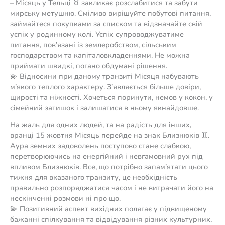
– Місяць у Тельці ♉️ закликає розслабитися та забути
мирську метушню. Сміливо вирішуйте побутові питання,
займайтеся покупками за списком та відзначайте свій
успіх у родинному колі. Успіх супроводжуватиме
питання, пов’язані із землеробством, сільським
господарством та капіталовкладеннями. Не можна
приймати швидкі, погано обдумані рішення.
💫 Відносини при даному транзиті Місяця набувають
м’якого теплого характеру. З’являється більше довіри,
щирості та ніжності. Хочеться поринути, немов у кокон, у
сімейний затишок і залишатися в ньому якнайдовше.
На жаль для одних людей, та на радість для інших,
вранці 15 жовтня Місяць перейде на знак Близнюків ♊️.
Аура земних задоволень поступово стане слабкою,
перетворюючись на енергійний і невгамовний рух під
впливом Близнюків. Все, що потрібно запам’ятати цього
тижня для вказаного транзиту, це необхідність
правильно розпоряджатися часом і не витрачати його на
нескінченні розмови ні про що.
💫 Позитивний аспект вихідних полягає у підвищеному
бажанні спілкування та відвідування різних культурних,