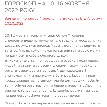
ГОРОСКОП НА 10-16 ЖОВТНЯ
2022 РОКУ
Залишити коментар
/
Гороскоп на тиждень
/ Від
Yaroslav
/
10.10.2022
10-12 жовтня транзит Місяця Овном ♈️ сприяв
створенню дещо напруженої, але плідної атмосфери, яка
дозволяє рухатися вперед. У суспільстві панує рішучість
та емоційність, кожен намагається відстояти свою мету і
не дати збити себе з обраного шляху.
💫 Рекомендується не порушувати особисті межі інших
людей та стежити за своїми словами. Також необхідно
ретельно зважувати пропозиції, що надходять, і
аналізувати, які з них можуть бути реалізовані, а яким
краще залишитися в списку планів для кращих часів. 💫
Успіх очікується у торгівлі та інших справах, пов’язаних з
ризиком. Усі домовленості слід закріплювати письмово,
на довгострокові контракти не розраховувати.
Увечері 12 жовтня переключаємося на домашній режим