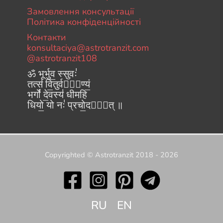
Замовлення консультації
Політика конфіденційності
Контакти
konsultaciya@astrotranzit.com
@astrotranzit108
ॐ भूर्भुव॒ स्सुवः॑
तत्स॑ वि॒तुर्वरे᳚ण्यं॒
भर्गो॑ दे॒वस्य॑ धीमहि
धियो॒ यो नः॑ प्रचो॒दया᳚त् ॥
Copyrighted © Astrotranzit 2018 - 2026
RU
EN