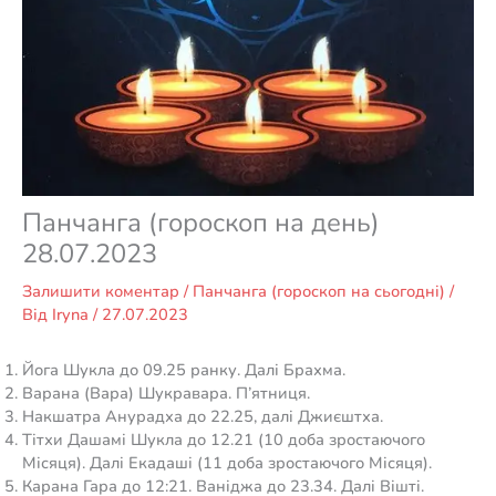
Панчанга (гороскоп на день)
28.07.2023
Залишити коментар
/
Панчанга (гороскоп на сьогодні)
/
Від
Iryna
/
27.07.2023
Йога Шукла до 09.25 ранку. Далі Брахма.
Варана (Вара) Шукравара. П’ятниця.
Накшатра Анурадха до 22.25, далі Джиєштха.
Тітхи Дашамі Шукла до 12.21 (10 доба зростаючого
Місяця). Далі Екадаші (11 доба зростаючого Місяця).
Карана Гара до 12:21. Ваніджа до 23.34. Далі Вішті.