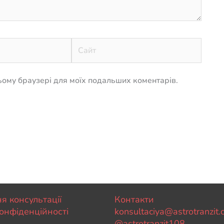
Сайт
 цьому браузері для моїх подальших коментарів.
я консультації
Контакти
онфіденційності
konsultaciya@astrotranzit
@astrotranzit108