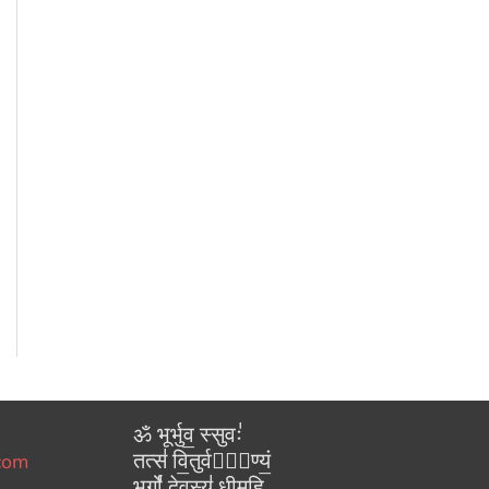
ॐ भूर्भुव॒ स्सुवः॑
तत्स॑ वि॒तुर्वरे᳚ण्यं॒
.com
भर्गो॑ दे॒वस्य॑ धीमहि