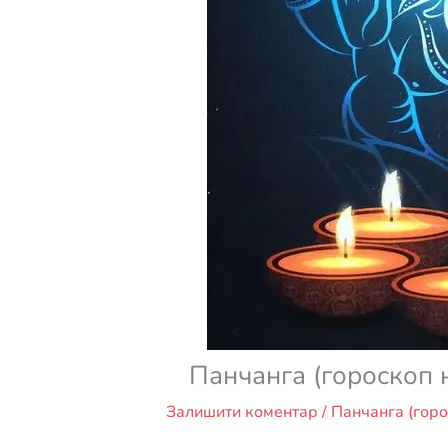
Панчанга (гороскоп 
Залишити коментар
/
Панчанга (горо