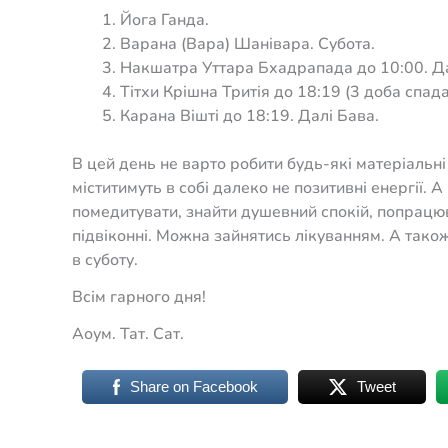
Йога Ганда.
Варана (Вара) Шанівара. Субота.
Накшатра Уттара Бхадрапада до 10:00. Да
Тітхи Крішна Тритія до 18:19 (3 доба спад
Карана Вішті до 18:19. Далі Бава.
В цей день не варто робити будь-які матеріальні
міститимуть в собі далеко не позитивні енергії.
помедитувати, знайти душевний спокій, попрацюва
підвіконні. Можна зайнятись лікуванням. А тако
в суботу.
Всім гарного дня!
Аоум. Тат. Сат.
Share on Facebook
Tweet