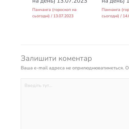
на день) 13.07.2023
на день) 
Панчанга (гороскоп на
Панчанга (го
сьогодні)
/
13.07.2023
сьогодні)
/
14.
Залишити коментар
Ваша e-mail адреса не оприлюднюватиметься.
О
Введіть
тут...