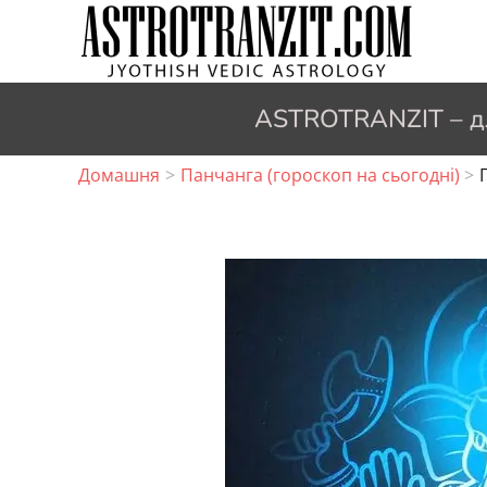
Перейти
до
вмісту
ASTROTRANZIT – для
Домашня
Панчанга (гороскоп на сьогодні)