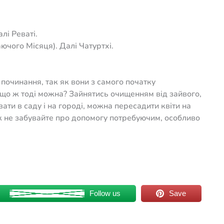
лі Реваті.
аючого Місяця). Далі Чатуртхі.
 починання, так як вони з самого початку
 А що ж тоді можна? Зайнятись очищенням від зайвого,
ти в саду і на городі, можна пересадити квіти на
ж не забувайте про допомогу потребуючим, особливо
Follow us
Save