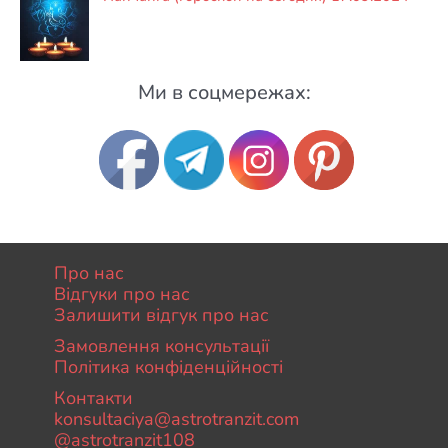
Ми в соцмережах:
Про нас
Відгуки про нас
Залишити відгук про нас
Замовлення консультації
Політика конфіденційності
Контакти
konsultaciya@astrotranzit.com
@astrotranzit108