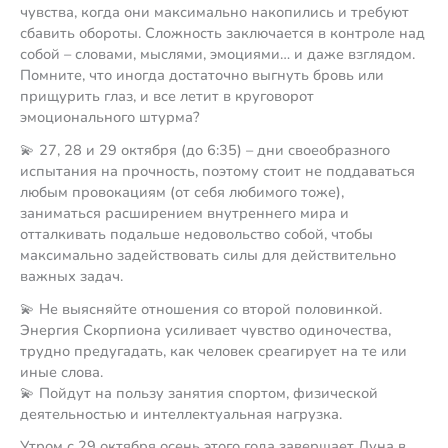
чувства, когда они максимально накопились и требуют
сбавить обороты. Сложность заключается в контроле над
собой – словами, мыслями, эмоциями… и даже взглядом.
Помните, что иногда достаточно выгнуть бровь или
прищурить глаз, и все летит в круговорот
эмоционального штурма?
💫 27, 28 и 29 октября (до 6:35) – дни своеобразного
испытания на прочность, поэтому стоит не поддаваться
любым провокациям (от себя любимого тоже),
заниматься расширением внутреннего мира и
отталкивать подальше недовольство собой, чтобы
максимально задействовать силы для действительно
важных задач.
💫 Не выясняйте отношения со второй половинкой.
Энергия Скорпиона усиливает чувство одиночества,
трудно предугадать, как человек среагирует на те или
иные слова.
💫 Пойдут на пользу занятия спортом, физической
деятельностью и интеллектуальная нагрузка.
Утром с 29 октября осень этого года завершает Луна в