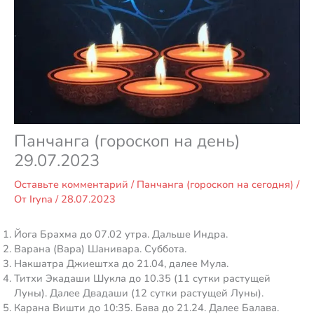
Панчанга (гороскоп на день)
29.07.2023
Оставьте комментарий
/
Панчанга (гороскоп на сегодня)
/
От
Iryna
/
28.07.2023
Йога Брахма до 07.02 утра. Дальше Индра.
Варана (Вара) Шанивара. Суббота.
Накшатра Джиештха до 21.04, далее Мула.
Титхи Экадаши Шукла до 10.35 (11 сутки растущей
Луны). Далее Двадаши (12 сутки растущей Луны).
Карана Вишти до 10:35. Бава до 21.24. Далее Балава.