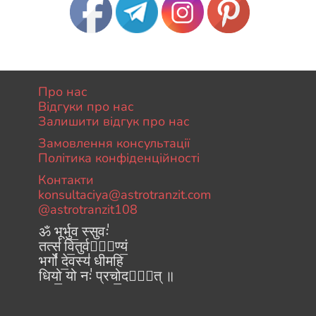
Про нас
Відгуки про нас
Залишити відгук про нас
Замовлення консультації
Політика конфіденційності
Контакти
konsultaciya@astrotranzit.com
@astrotranzit108
ॐ भूर्भुव॒ स्सुवः॑
तत्स॑ वि॒तुर्वरे᳚ण्यं॒
भर्गो॑ दे॒वस्य॑ धीमहि
धियो॒ यो नः॑ प्रचो॒दया᳚त् ॥